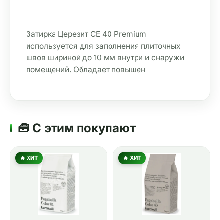
№45
№46
№47 Сиена
№52 Какао
Песчаник
Карамель
Затирка Церезит СЕ 40 Premium 
используется для заполнения плиточных 
№55
№58
№60
швов шириной до 10 мм внутри и снаружи 
Светло-
Тёмно-
Тёмный-
коричневый
коричневый
шоколад
помещений. Обладает повышен
🧰 С этим покупают
🔥 ХИТ
🔥 ХИТ