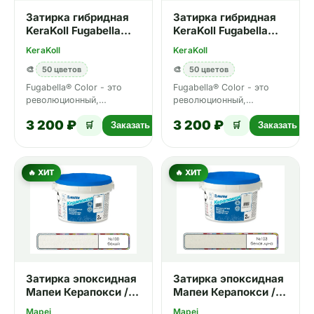
Затирка гибридная
Затирка гибридная
KeraKoll Fugabella
KeraKoll Fugabella
Color №01 3 кг
Color №43 3 кг
KeraKoll
KeraKoll
🎨
50 цветов
🎨
50 цветов
Fugabella® Color - это
Fugabella® Color - это
революционный,
революционный,
гибридный, декоративный
гибридный, декоративный
3 200 ₽
3 200 ₽
шовный заполнитель для
шовный заполнитель для
🛒
Заказать
🛒
Заказать
любы…
любы…
🔥 ХИТ
🔥 ХИТ
Затирка эпоксидная
Затирка эпоксидная
Мапеи Керапокси /
Мапеи Керапокси /
Kerapoxy №100
Kerapoxy №103
Mapei
Mapei