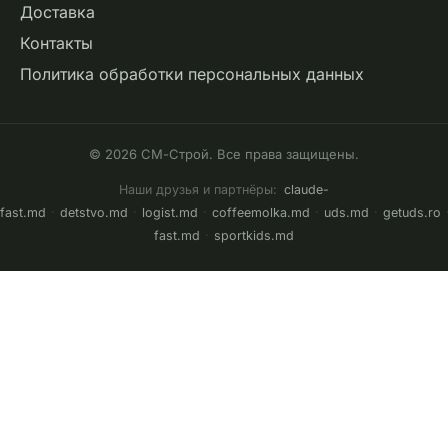
Доставка
Контакты
Политика обработки персональных данных
© 2026 СМ-Строй. Все права защищены.
Наши друзья и партнёры:
claude-
fast.md
·
detstvo.md
·
logist.md
·
coffeemolka.md
·
uds.md
·
getuds.ro
fast.md
·
sportkids.md