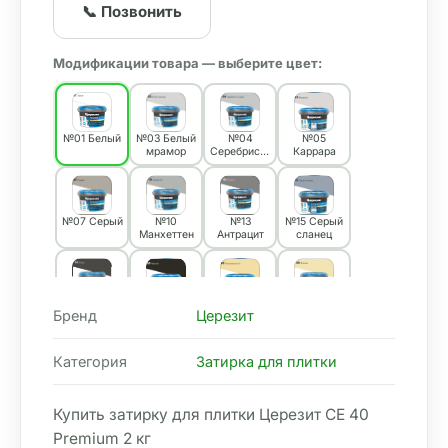
📞 Позвонить
Модификации товара — выберите цвет:
№01 Белый
№03 Белый
№04
№05
мрамор
Серебристо
Каррара
-серый
№07 Серый
№10
№13
№15 Серый
Манхеттен
Антрацит
сланец
№16 Графит
№20
№39
№40
Бренд
Церезит
Черный
Слоновая
Жасмин
кость
Категория
Затирка для плитки
№41 Натура
№42 Латте
№43
№44
Багама
Сканди
Купить затирку для плитки Церезит СЕ 40 
Premium 2 кг