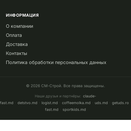
ИНФОРМАЦИЯ
О компании
Оплата
Доставка
Контакты
Политика обработки персональных данных
© 2026 СМ-Строй. Все права защищены.
Наши друзья и партнёры:
claude-
fast.md
·
detstvo.md
·
logist.md
·
coffeemolka.md
·
uds.md
·
getuds.ro
fast.md
·
sportkids.md