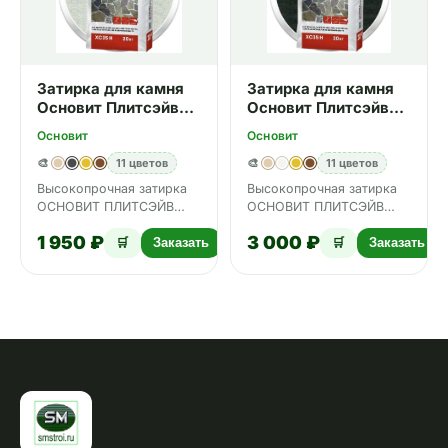
Затирка для камня
Затирка для камня
Основит Плитсэйв
Основит Плитсэйв
XC35 H 010 белый 20
XC35 H 013 Графит
Основит
Основит
кг
20 кг
🎨
11 цветов
🎨
11 цветов
Высокопрочная затирка
Высокопрочная затирка
ОСНОВИТ ПЛИТСЭЙВ
ОСНОВИТ ПЛИТСЭЙВ
XC35 Н предназначена
XC35 Н предназначена
1 950 ₽
3 000 ₽
для защиты и заполнения
для защиты и заполнения
🛒
Заказать
🛒
Заказать
межпл…
межпл…