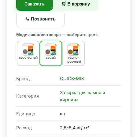
Заказать
🛒 В корзину
📞 Позвонить
Модификации товара — выберите цвет:
серо-белый
серый
тёмно-
песочный
Бренд
QUICK-MIX
Затирка для камня и
Категория
кирпича
Единица
шт
Расход
2,5-5,4 кг/ м²