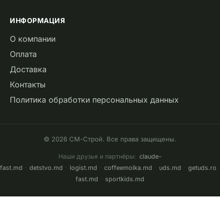
ИНФОРМАЦИЯ
О компании
Оплата
Доставка
Контакты
Политика обработки персональных данных
© 2026 СМ-Строй. Все права защищены.
Наши друзья и партнёры:
claude-
fast.md
·
detstvo.md
·
logist.md
·
coffeemolka.md
·
uds.md
·
getuds.ro
fast.md
·
sportkids.md