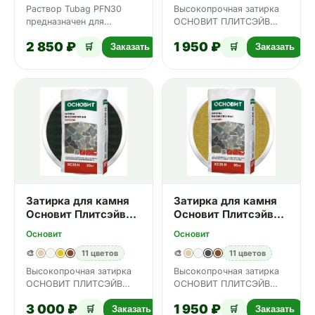
Раствор Tubag PFN30
Высокопрочная затирка
предназначен для
ОСНОВИТ ПЛИТСЭЙВ
заполнения тонких швов
XC35 Н предназначена
2 850 ₽
1 950 ₽
(от 3 до 20 мм)
для защиты и заполнения
🛒
Заказать
🛒
Заказать
клинкерной бр…
межпл…
Затирка для камня
Затирка для камня
Основит Плитсэйв
Основит Плитсэйв
XC35 H 013 Графит
XC35 H 070 Жёлтый
Основит
Основит
20 кг
20 кг
🎨
11 цветов
🎨
11 цветов
Высокопрочная затирка
Высокопрочная затирка
ОСНОВИТ ПЛИТСЭЙВ
ОСНОВИТ ПЛИТСЭЙВ
XC35 Н предназначена
XC35 Н предназначена
3 000 ₽
1 950 ₽
для защиты и заполнения
для защиты и заполнения
🛒
Заказать
🛒
Заказать