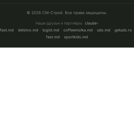
© 2026 СМ-Строй. Все права защищены.
Наши друзья и партнёры:
claude-
fast.md
·
detstvo.md
·
logist.md
·
coffeemolka.md
·
uds.md
·
getuds.ro
fast.md
·
sportkids.md