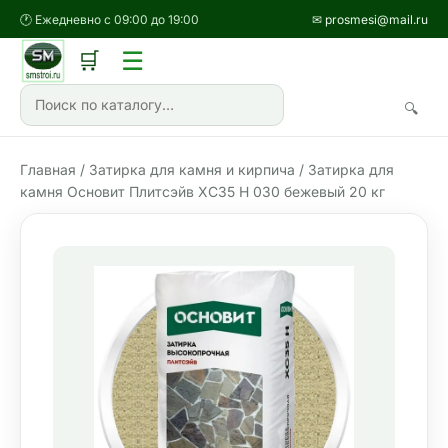
🕐 Ежедневно с 09:00 до 19:00
✉ prosmesi@mail.ru
☰
🛒
🔍
Главная
/
Затирка для камня и кирпича
/ Затирка для
камня Основит Плитсэйв XC35 H 030 бежевый 20 кг