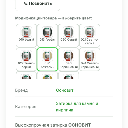
📞 Позвонить
Модификации товара — выберите цвет:
010 белый
013 Графит
020 Серый
021 Светло-
серый
022 Тёмно-
030
040
041 Светло-
серый
бежевый
Коричневый
коричневый
045
070
083
Бренд
Основит
Шоколадны
Жёлтый
Медный
й
Затирка для камня и
Категория
кирпича
Высокопрочная затирка 
ОСНОВИТ 