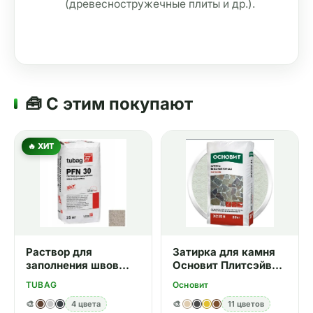
(древесностружечные плиты и др.).
🧰 С этим покупают
🔥 ХИТ
Раствор для
Затирка для камня
заполнения швов
Основит Плитсэйв
брусчатки Tubag
XC35 H 010 белый 20
TUBAG
Основит
PFN30 бежевый 25
кг
кг
🎨
4 цвета
🎨
11 цветов