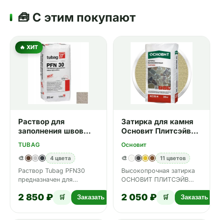
🧰 С этим покупают
🔥 ХИТ
Раствор для
Затирка для камня
заполнения швов
Основит Плитсэйв
брусчатки Tubag
XC35 H 030 бежевый
TUBAG
Основит
PFN30 бежевый 25
20 кг
кг
🎨
4 цвета
🎨
11 цветов
Раствор Tubag PFN30
Высокопрочная затирка
предназначен для
ОСНОВИТ ПЛИТСЭЙВ
заполнения тонких швов
XC35 Н предназначена
2 850 ₽
2 050 ₽
(от 3 до 20 мм)
для защиты и заполнения
🛒
Заказать
🛒
Заказать
клинкерной бр…
межпл…