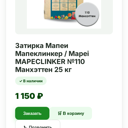
Затирка Мапеи
Мапеклинкер / Mapei
MAPECLINKER №110
Манхэттен 25 кг
✓ В наличии
1 150 ₽
Заказать
🛒 В корзину
📞 Позвонить