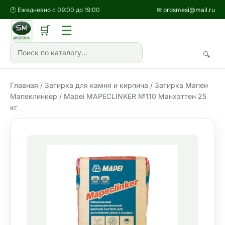
🕐 Ежедневно с 09:00 до 19:00
✉ prosmesi@mail.ru
☰
🛒
🔍
Главная
/
Затирка для камня и кирпича
/ Затирка Мапеи
Мапеклинкер / Mapei MAPECLINKER №110 Манхэттен 25
кг