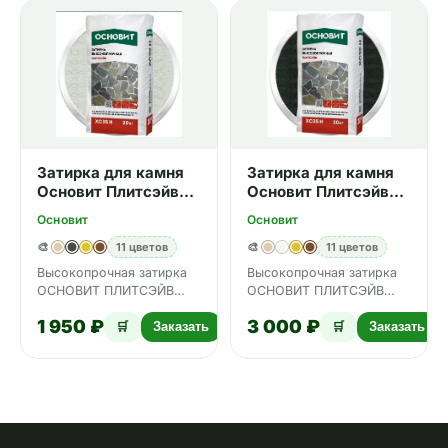
Затирка для камня
Затирка для камня
Основит Плитсэйв
Основит Плитсэйв
XC35 H 010 белый 20
XC35 H 013 Графит
Основит
Основит
кг
20 кг
🎨
11 цветов
🎨
11 цветов
Высокопрочная затирка
Высокопрочная затирка
ОСНОВИТ ПЛИТСЭЙВ
ОСНОВИТ ПЛИТСЭЙВ
XC35 Н предназначена
XC35 Н предназначена
1 950 ₽
3 000 ₽
для защиты и заполнения
для защиты и заполнения
🛒
Заказать
🛒
Заказать
межпл…
межпл…