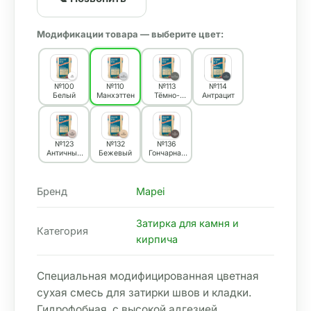
Модификации товара — выберите цвет:
№100
№110
№113
№114
Белый
Манхэттен
Тёмно-
Антрацит
серый
№123
№132
№136
Античный
Бежевый
Гончарная
белый
глина
Бренд
Mapei
Затирка для камня и
Категория
кирпича
Специальная модифицированная цветная 

сухая смесь для затирки швов и кладки. 

Гидрофобная, с высокой адгезией, 
