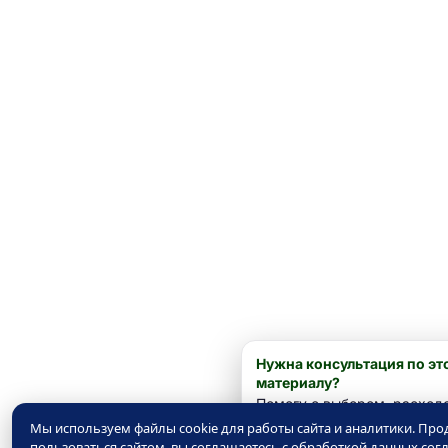
Нужна консультация по эт
материалу?
Помогу с выбором, расход
расчётом — спросите.
Мы используем файлы cookie для работы сайта и аналитики. Пр
пользоваться сайтом, вы соглашаетесь с обработкой данных сог