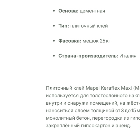
Основа:
 цементная
Тип:
 плиточный клей
Фасовка:
 мешок 25 кг
Страна‑производитель:
 Италия
Плиточный клей Mapei Keraflex Maxi (
используется для толстослойного накле
внутри и снаружи помещений, на жёстк
наноситься слоем толщиной от 3 до 15 
монолитный бетон, перегородки из гипс
закреплённый гипсокартон и ацеид.