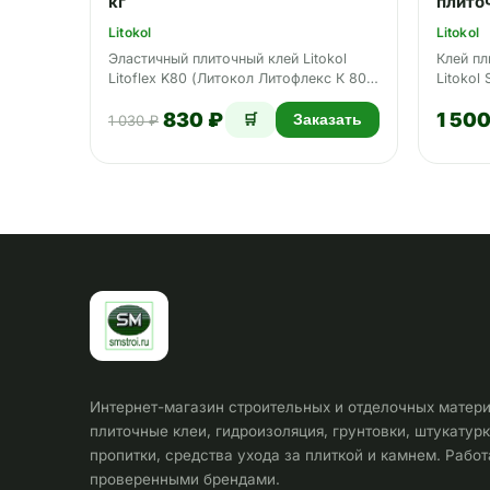
кг
плиточ
Litokol
Litokol
Эластичный плиточный клей Litokol
Клей пл
Litoflex K80 (Литокол Литофлекс К 80)
Litokol
Основа: Цементная…
Суперф
830 ₽
1 500
1 030 ₽
🛒
Заказать
Интернет-магазин строительных и отделочных матери
плиточные клеи, гидроизоляция, грунтовки, штукатурк
пропитки, средства ухода за плиткой и камнем. Рабо
проверенными брендами.