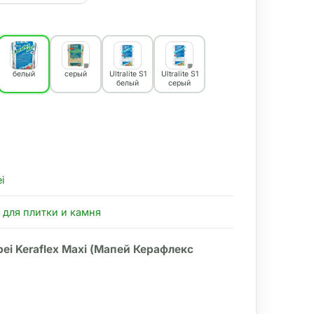
белый
серый
Ultralite S1
Ultralite S1
белый
серый
i
 для плитки и камня
 Keraflex Maxi (Мапей Керафлекс 