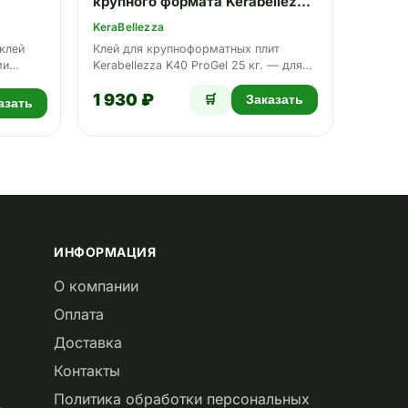
крупного формата Kerabellezza
K40 ProGel серый 25 кг
KeraBellezza
клей
Клей для крупноформатных плит
ми
Kerabellezza K40 ProGel 25 кг. — для
укладки на пол, стены,…
1 930 ₽
🛒
Заказать
азать
ИНФОРМАЦИЯ
О компании
Оплата
Доставка
Контакты
Политика обработки персональных