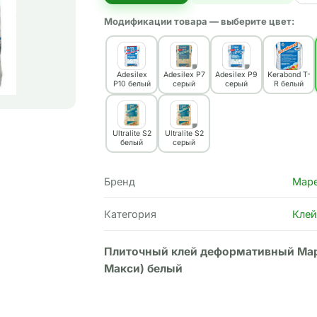
Модификации товара — выберите цвет:
Adesilex
Adesilex P7
Adesilex P9
Kerabond T-
P10 белый
серый
серый
R белый
Ultralite S2
Ultralite S2
белый
серый
Бренд
Mape
Категория
Клей
Плиточный клей деформативный Mapei
Макси) белый