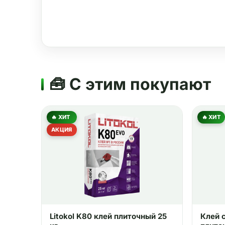
🧰 С этим покупают
🔥 ХИТ
🔥 ХИТ
АКЦИЯ
Litokol K80 клей плиточный 25
Клей 