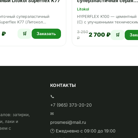
ный Litokol Superflex K77
суперэластичная серая
LITOKOL HYPERFLEX K100
Litokol
серый 20кг
иточный суперэластичный
HYPERFLEX K100 — цементный 
 Superflex K77 (Литокол
(С) с улучшенными технически
лекс К77) Основа: Цем…
характеристиками (2), тикс…
3 250
 ₽
🛒
Заказать
2 700 ₽
🛒
Зак
₽
КОНТАКТЫ
📞
+7 (965) 373-20-20
✉
алов: затирки,
и, лаки и
prosmesi@mail.ru
таем с
🕐 Ежедневно с 09:00 до 19:00