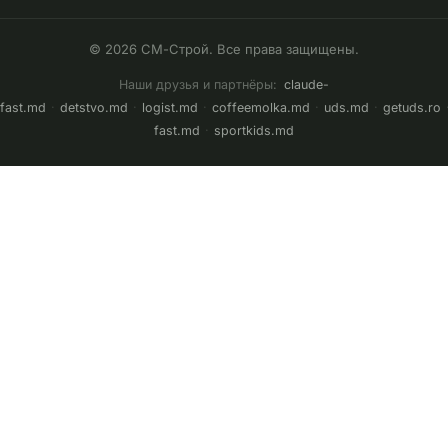
© 2026 СМ-Строй. Все права защищены.
Наши друзья и партнёры:
claude-
fast.md
·
detstvo.md
·
logist.md
·
coffeemolka.md
·
uds.md
·
getuds.ro
fast.md
·
sportkids.md