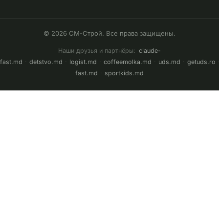
© 2026 СМ-Строй. Все права защищены.
Наши друзья и партнёры:
claude-
fast.md
·
detstvo.md
·
logist.md
·
coffeemolka.md
·
uds.md
·
getuds.ro
fast.md
·
sportkids.md