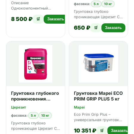
Описание
фасовка:
5 л
10 кг
Однокомпонентный
Грунтовка глубоко
полиуретановый, готовый
проникающая Церезит СТ
8 500 ₽
к применению грунт для
🛒
Заказать
17 Грунтовка Церезит CT
подготовки разли…
650 ₽
17 применяется для
🛒
Заказать
обраб…
Грунтовка глубокого
Грунтовка Mapei ECO
проникновения
PRIM GRIP PLUS 5 кг
Церезит CT 17 5 л
Церезит
Mapei
Eco Prim Grip Plus –
фасовка:
5 л
10 кг
универсальная грунтовка
Грунтовка глубоко
с низким запахом и
проникающая Церезит СТ
10 351 ₽
низкой эмиссией летучих
🛒
Заказать
17 Грунтовка Церезит CT