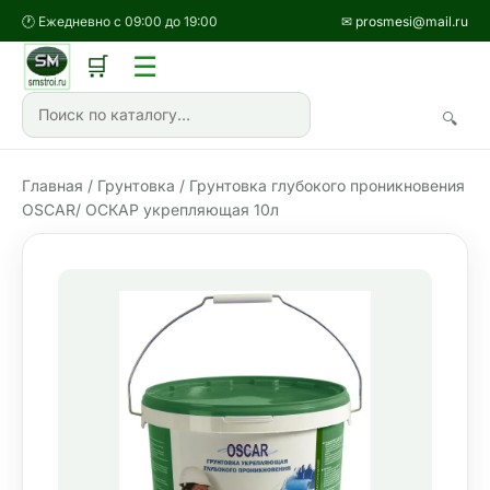
🕐 Ежедневно с 09:00 до 19:00
✉ prosmesi@mail.ru
☰
🛒
🔍
Главная
/
Грунтовка
/ Грунтовка глубокого проникновения
OSCAR/ ОСКАР укрепляющая 10л