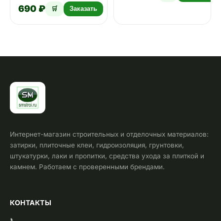
о…
690 ₽
17 применяется для
🛒
Заказать
обраб…
Интернет-магазин строительных и отделочных материалов:
затирки, плиточные клеи, гидроизоляция, грунтовки,
штукатурки, лаки и пропитки, средства ухода за плиткой и
камнем. Работаем с проверенными брендами.
КОНТАКТЫ
📞