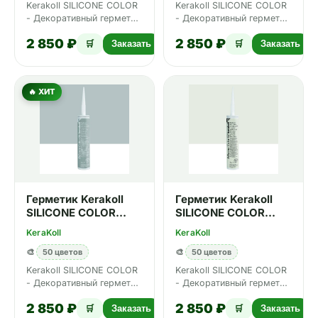
Kerakoll SILICONE COLOR
Kerakoll SILICONE COLOR
- Декоративный герметик
- Декоративный герметик
для плитки и мозаики, 50
для плитки и мозаики, 50
2 850 ₽
2 850 ₽
цветов Design. <
цветов Design. <
🛒
Заказать
🛒
Заказать
🔥 ХИТ
Герметик Kerakoll
Герметик Kerakoll
SILICONE COLOR
SILICONE COLOR
№06 310 мл
№02 310 мл
KeraKoll
KeraKoll
🎨
50 цветов
🎨
50 цветов
Kerakoll SILICONE COLOR
Kerakoll SILICONE COLOR
- Декоративный герметик
- Декоративный герметик
для плитки и мозаики, 50
для плитки и мозаики, 50
2 850 ₽
2 850 ₽
цветов Design. <
цветов Design. <
🛒
Заказать
🛒
Заказать