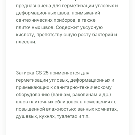
предназначена для герметизации угловых и 
деформационных швов, примыканий 
CS25
CS25
CS25 роса
CS25
Песчаник
прозрачный
серебристо
сантехнических приборов, а также 
-серый
плиточных швов. Содержит уксусную 
кислоту, препятствующую росту бактерий и 
CS25 серый
CS25 сиена
CS25
CS25 №58
плесени.
черный
Тёмно-
коричневый
CS25 №60
CS25 №73
Тёмный-
Оливковый
Затирка CS 25 применяется для 
шоколад
герметизации угловых, деформационных и 
примыкающих к санитарно‑техническому 
оборудованию (ваннам, раковинам и др.) 
швов плиточных облицовок в помещениях с 
повышенной влажностью: ванных комнатах, 
душевых, кухнях, туалетах и т.п.