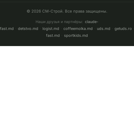
© 2026 СМ-Строй. Все права защищены.
Наши друзья и партнёры:
claude-
fast.md
·
detstvo.md
·
logist.md
·
coffeemolka.md
·
uds.md
·
getuds.ro
fast.md
·
sportkids.md