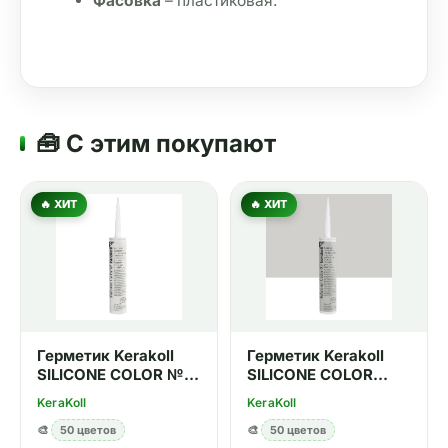
Фасовка
 – пластиковая.
🧰 С этим покупают
🔥 ХИТ
🔥 ХИТ
Герметик Kerakoll
Герметик Kerakoll
SILICONE COLOR №01
SILICONE COLOR
310 мл
№05 310 мл
KeraKoll
KeraKoll
🎨
50 цветов
🎨
50 цветов