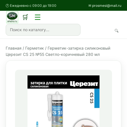
🕐 Ежедневно с 09:00 до 19:00
✉ prosmesi@mail.ru
☰
🛒
🔍
Главная
/
Герметик
/ Герметик-затирка силиконовый
Церезит CS 25 №55 Светло-коричневый 280 мл