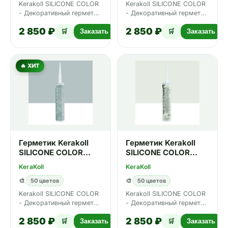
Kerakoll SILICONE COLOR
Kerakoll SILICONE COLOR
- Декоративный герметик
- Декоративный герметик
для плитки и мозаики, 50
для плитки и мозаики, 50
2 850 ₽
2 850 ₽
цветов Design. <
цветов Design. <
🛒
Заказать
🛒
Заказать
🔥 ХИТ
Герметик Kerakoll
Герметик Kerakoll
SILICONE COLOR
SILICONE COLOR
№06 310 мл
№02 310 мл
KeraKoll
KeraKoll
🎨
50 цветов
🎨
50 цветов
Kerakoll SILICONE COLOR
Kerakoll SILICONE COLOR
- Декоративный герметик
- Декоративный герметик
для плитки и мозаики, 50
для плитки и мозаики, 50
2 850 ₽
2 850 ₽
цветов Design. <
цветов Design. <
🛒
Заказать
🛒
Заказать