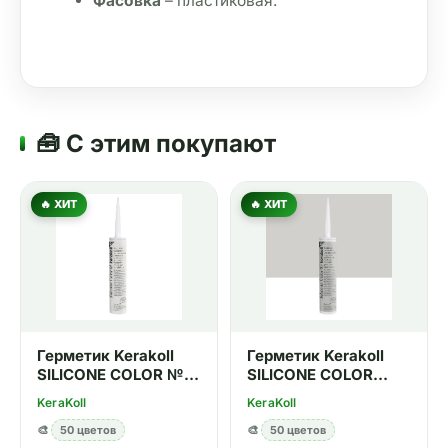
Фасовка
 – пластиковая.
🧰 С этим покупают
🔥 ХИТ
🔥 ХИТ
Герметик Kerakoll
Герметик Kerakoll
SILICONE COLOR №01
SILICONE COLOR
310 мл
№05 310 мл
KeraKoll
KeraKoll
🎨
50 цветов
🎨
50 цветов