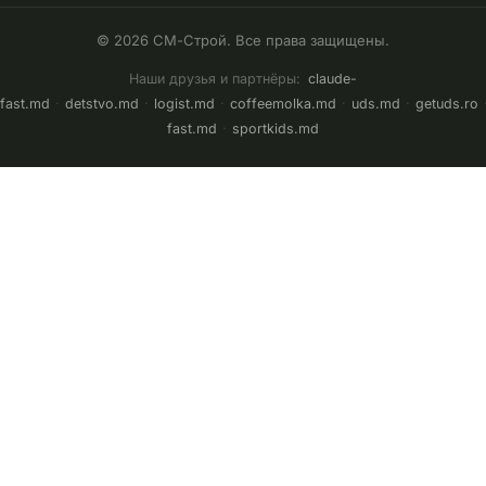
© 2026 СМ-Строй. Все права защищены.
Наши друзья и партнёры:
claude-
fast.md
·
detstvo.md
·
logist.md
·
coffeemolka.md
·
uds.md
·
getuds.ro
fast.md
·
sportkids.md