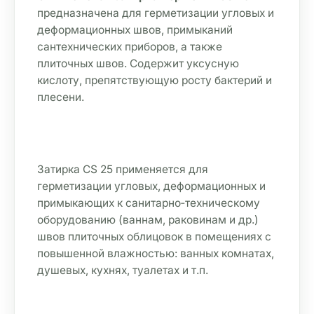
предназначена для герметизации угловых и 
деформационных швов, примыканий 
CS25
CS25
CS25 роса
CS25
Песчаник
прозрачный
серебристо
сантехнических приборов, а также 
-серый
плиточных швов. Содержит уксусную 
кислоту, препятствующую росту бактерий и 
CS25 серый
CS25 сиена
CS25
CS25 №58
плесени.
черный
Тёмно-
коричневый
CS25 №60
CS25 №73
Тёмный-
Оливковый
Затирка CS 25 применяется для 
шоколад
герметизации угловых, деформационных и 
примыкающих к санитарно‑техническому 
оборудованию (ваннам, раковинам и др.) 
швов плиточных облицовок в помещениях с 
повышенной влажностью: ванных комнатах, 
душевых, кухнях, туалетах и т.п.