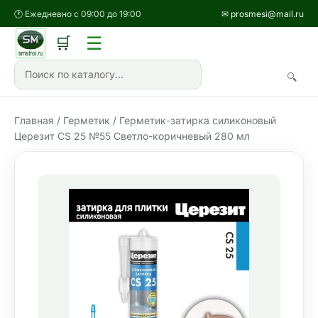
🕐 Ежедневно с 09:00 до 19:00
✉ prosmesi@mail.ru
☰
🛒
🔍
Главная
/
Герметик
/ Герметик-затирка силиконовый
Церезит CS 25 №55 Светло-коричневый 280 мл