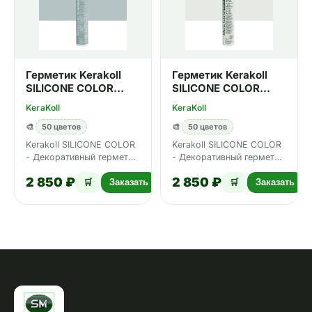
Герметик Kerakoll
Герметик Kerakoll
SILICONE COLOR
SILICONE COLOR
№06 310 мл
№02 310 мл
KeraKoll
KeraKoll
🎨
50 цветов
🎨
50 цветов
Kerakoll SILICONE COLOR
Kerakoll SILICONE COLOR
- Декоративный герметик
- Декоративный герметик
для плитки и мозаики, 50
для плитки и мозаики, 50
2 850 ₽
2 850 ₽
цветов Design. <
цветов Design. <
🛒
Заказать
🛒
Заказать