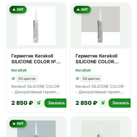
🔥 ХИТ
🔥 ХИТ
Герметик Kerakoll
Герметик Kerakoll
SILICONE COLOR №01
SILICONE COLOR
310 мл
№05 310 мл
KeraKoll
KeraKoll
🎨
50 цветов
🎨
50 цветов
Kerakoll SILICONE COLOR
Kerakoll SILICONE COLOR
- Декоративный герметик
- Декоративный герметик
для плитки и мозаики, 50
для плитки и мозаики, 50
2 850 ₽
2 850 ₽
цветов Design. <
цветов Design. <
🛒
Заказать
🛒
Заказать
🔥 ХИТ