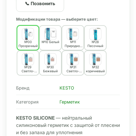
📞 Позвонить
Модификации товара — выберите цвет:
№00
№10 Белый
№11
№28
Прозрачный
Природно-
Песочный
белый
№29
№30
№31
№32
Светло-
Бежевый
Светло-
коричневый
бежевый
коричневый
Бренд
KESTO
Категория
Герметик
KESTO SILICONE
 — нейтральный 
силиконовый герметик с защитой от плесени 
и без запаха для уплотнения 