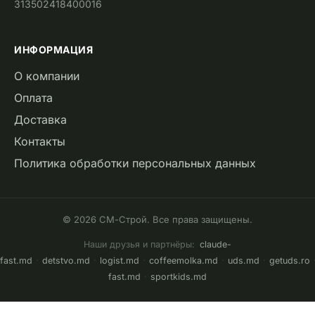
313502418400016
ИНФОРМАЦИЯ
О компании
Оплата
Доставка
Контакты
Политика обработки персональных данных
© 2026 СМ-Строй. Все права защищены.
Наши друзья и партнёры:
claude-
fast.md
·
detstvo.md
·
logist.md
·
coffeemolka.md
·
uds.md
·
getuds.ro
fast.md
·
sportkids.md